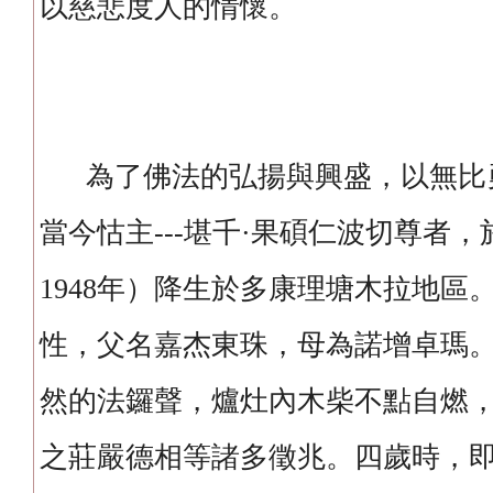
以慈悲度人的情懷。
為了佛法的弘揚與興盛，以無比
當今怙主---堪千·果碩仁波切尊者
1948年）降生於多康理塘木拉地區
性，父名嘉杰東珠，母為諾增卓瑪
然的法鑼聲，爐灶內木柴不點自燃
之莊嚴德相等諸多徵兆。四歲時，