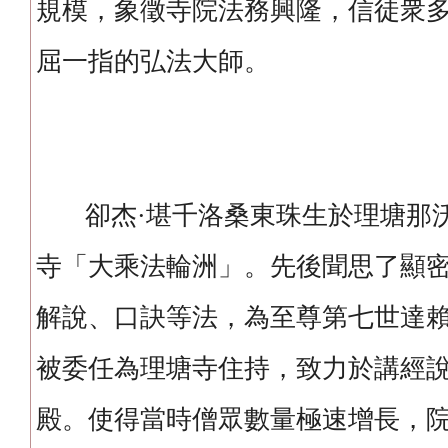
規模，象徵寺院法務興隆，信徒衆
屈一指的弘法大師。
卻杰·堪千洛桑東珠生於理塘那沃
寺「大乘法輪洲」。先後聞思了顯
解說、口訣等法，為至尊第七世達
被委任為理塘寺住持，致力於講經
殿。使得當時僧眾數量極速增長，