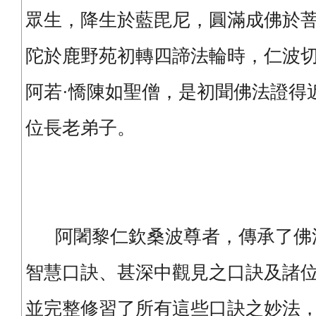
眾生，降生於藍毘尼，圓滿成佛於
陀於鹿野苑初轉四諦法輪時，仁波
阿若·憍陳如聖僧，是初聞佛法證得
位長老弟子。
阿闍黎仁欽桑波尊者，傳承了佛
智慧口訣、甚深中觀見之口訣及諸
並完整修習了所有這些口訣之妙法