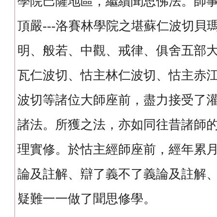
學院巴薩地區，繼續聞思佛法。師
頂嚴---洛賽林學院之堪蘇仁波切貝
明、般若、中觀、戒律、俱舍五部
瓦仁波切、怙主林仁波切、怙主赤
波切等諸位大師座前，盡力接受了
諸法。所獲之法，亦如同往昔諸師
理實修。於怙主經師座前，經年累
論及註解、辯了義不了義論及註解
疑難一一做了聞思修學。