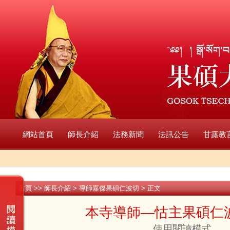
網站首頁
師長介紹
法務新聞
法訊公告
甘露教
首頁
>>
師長介紹
>
導師嘉傑果碩仁波切
> 正文
本寺導師—怙主果碩仁
使用閱讀模式