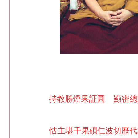
持教勝燈果証圓 顯密總
怙主堪千果碩仁波切歷代