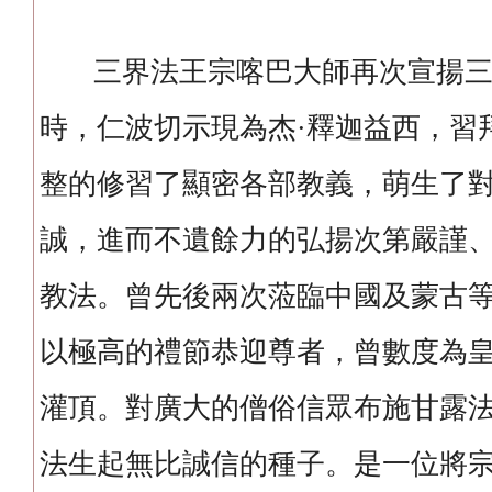
三界法王宗喀巴大師再次宣揚三
時，仁波切示現為杰·釋迦益西，習
整的修習了顯密各部教義，萌生了
誠，進而不遺餘力的弘揚次第嚴謹
教法。曾先後兩次蒞臨中國及蒙古
以極高的禮節恭迎尊者，曾數度為
灌頂。對廣大的僧俗信眾布施甘露
法生起無比誠信的種子。是一位將