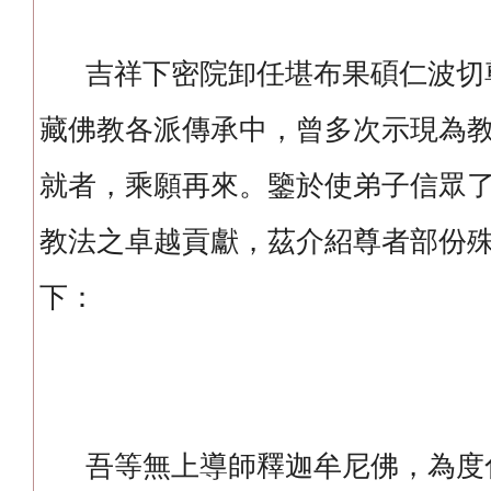
吉祥下密院卸任堪布果碩仁波切
藏佛教各派傳承中，曾多次示現為
就者，乘願再來。鑒於使弟子信眾
教法之卓越貢獻，茲介紹尊者部份
下：
吾等無上導師釋迦牟尼佛，為度