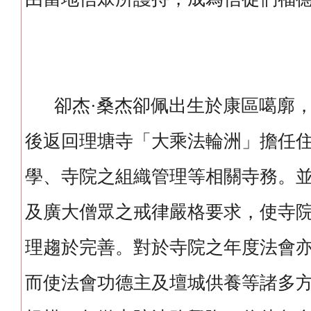
卻杰·桑杰卻佩出生於康區噶廓，
後返回理塘寺「大乘法輪洲」擔任
學、寺院之組織管理等相關寺務。
及廣大僧眾之戒律嚴格要求，使寺
理趨於完善。對於寺院之年度法會
而使法會功德主及壇城供養等諸多