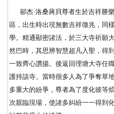
卻杰·洛桑蔣貝尊者生於吉祥勝樂
區，出生時出現無數吉祥徵兆，同
學。精通顯密諸法，於三大寺祈願
然巴時，其思辨智慧超凡入聖，得
一致齊心讚揚。後返回理塘大寺任
護持該寺。當時很多人為了爭奪草
多重大的紛爭，尊者為了度化彼等
次親臨現場，使諸多糾紛一一得到