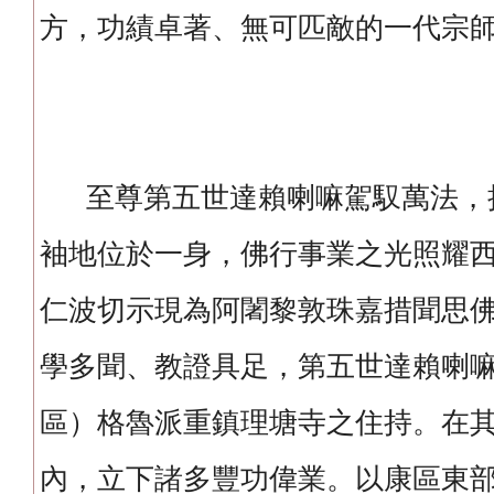
方，功績卓著、無可匹敵的一代宗
至尊第五世達賴喇嘛駕馭萬法，
袖地位於一身，佛行事業之光照耀
仁波切示現為阿闍黎敦珠嘉措聞思
學多聞、教證具足，第五世達賴喇
區）格魯派重鎮理塘寺之住持。在
內，立下諸多豐功偉業。以康區東