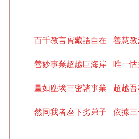
百千教言寶藏語自在 善慧教
善妙事業超越巨海岸 唯一怙
量如塵埃三密諸事業 超越吾
然同我者座下劣弟子 依據三