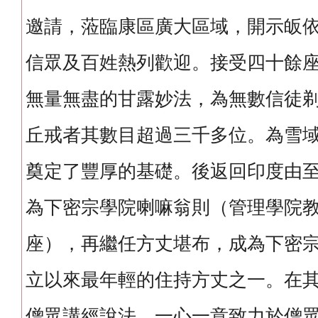
邀請，蒞臨康區廣大區域，開示皈
信眾及百姓熱列歡迎。接受四十餘
無量無盡的甘露妙法，為無數信徒
丘戒者其數目超過三千多位。為雪
奠定了豐厚的基礎。後返回印度由
為下密宗學院喇嘛翁則（管理學院
座），再繼任方丈堪布，成為下密
立以來最年輕的住持方丈之一。在
僧眾講經說法，一心一意致力於僧