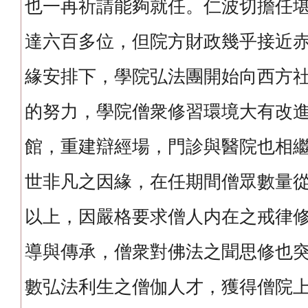
也一再祈請能夠就任。仁波切擔任
達六百多位，但院方財政幾乎接近
緣安排下，學院弘法團開始向西方
的努力，學院僧衆修習環境大有改
館，重建辯經場，門診與醫院也相
世非凡之因緣，在任期間僧眾數量
以上，因嚴格要求僧人内在之戒律
導與傳承，僧衆對佛法之聞思修也
數弘法利生之僧伽人才，獲得僧院