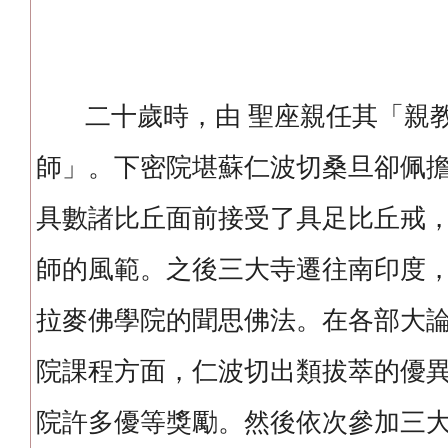
二十歲時，由 聖座親任其「親教
師」。下密院堪蘇仁波切桑旦卻佩
具數諸比丘面前接受了具足比丘戒
師的風範。之後三大寺遷往南印度
拉麥佛學院的聞思佛法。在各部大
院課程方面，仁波切出類拔萃的優
院許多優等獎勵。然後依次參加三