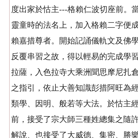
度出家於怙主---格賴仁波切座前。
靈童時的法名上，加入格賴二字便
賴嘉措尊者。開始記誦儀軌文及佛
反覆串習之故，得以輕易的完成學
拉薩，入色拉寺大乘洲聞思摩尼扎
之指引，依止大善知識彭措阿旺為
類學、因明、般若等大法。於怙主
前，接受了宗大師三種姓總集之隨
解說、也接受了大威德、集密、勝