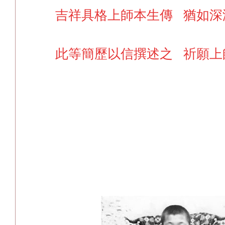
吉祥具格上師本生傳 猶如深
此等簡歷以信撰述之 祈願上