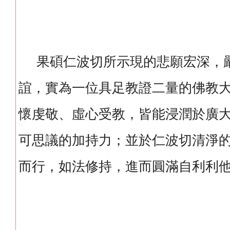
果碩仁波切所示現的悲願宏深，
誼，實為一位具足教證二量的佛教
懷虔敬、虛心受教，皆能浸潤於廣
可思議的加持力；並於仁波切清淨
而行，如法修持，進而圓滿自利利